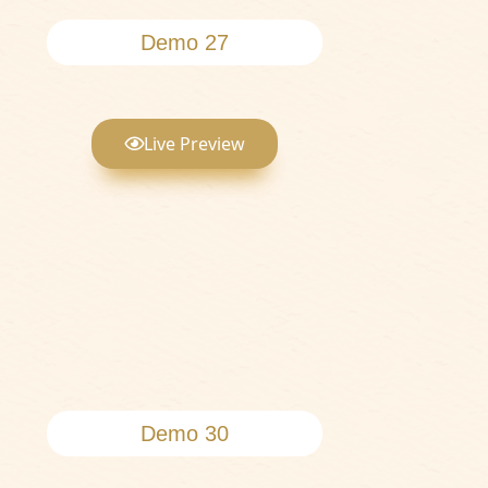
Demo 27
Live Preview
Demo 30