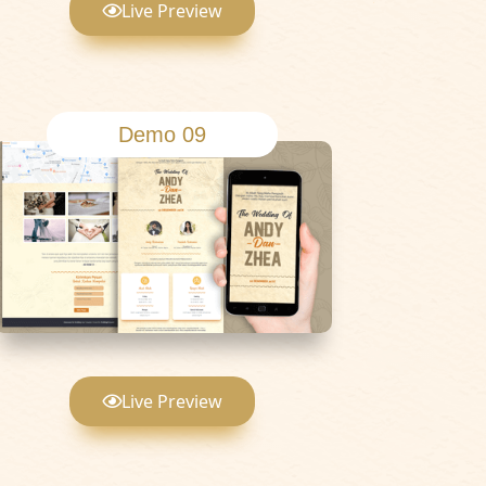
Live Preview
Demo 09
Live Preview