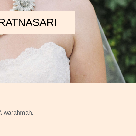
 RATNASARI
& warahmah.