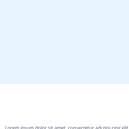
Lorem ipsum dolor sit amet, consectetur adi pisi cing el