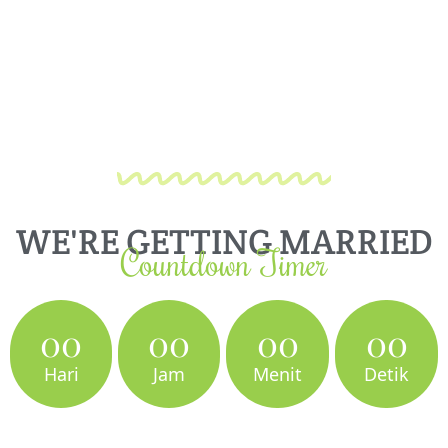
WE'RE GETTING MARRIED
Countdown Timer
00
00
00
00
Hari
Jam
Menit
Detik