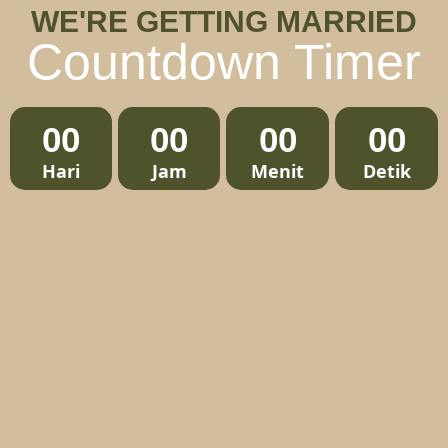
WE'RE GETTING MARRIED
Countdown Timer
00
00
00
00
Hari
Jam
Menit
Detik