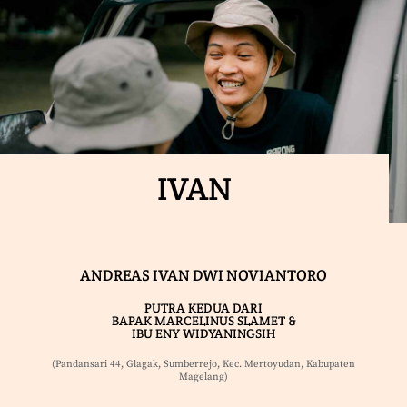
IVAN
ANDREAS IVAN DWI NOVIANTORO
PUTRA KEDUA DARI
BAPAK MARCELINUS SLAMET &
IBU ENY WIDYANINGSIH
(Pandansari 44, Glagak, Sumberrejo, Kec. Mertoyudan, Kabupaten
Magelang)