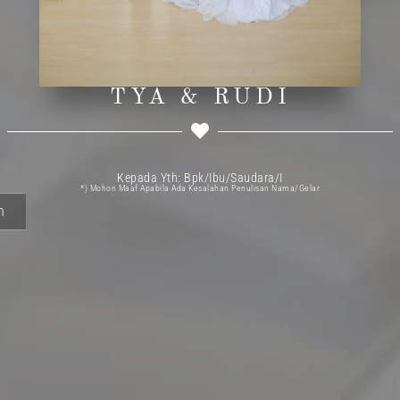
TYA & RUDI
Kepada Yth: Bpk/Ibu/Saudara/I
*) Mohon Maaf Apabila Ada Kesalahan Penulisan Nama/gelar
n