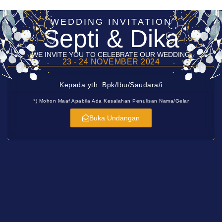
WEDDING INVITATION
Septi & Dika
WE INVITE YOU TO CELEBRATE OUR WEDDING
23 - 24 NOVEMBER 2024
Kepada yth: Bpk/Ibu/Saudara/i
*) Mohon Maaf Apabila Ada Kesalahan Penulisan Nama/gelar
Buka Undangan