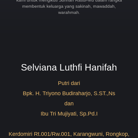
kami untuk mengikuti Sunnah Rasul-Mu dalam rangka
membentuk keluarga yang sakinah, mawaddah,
warahmah.
Selviana Luthfi Hanifah
Putri dari
Bpk. H. Triyono Budiraharjo, S.ST.,Ns
dan
Ibu Tri Mujiyati, Sp.Pd.I
Kerdomiri Rt.001/Rw.001, Karangwuni, Rongkop,