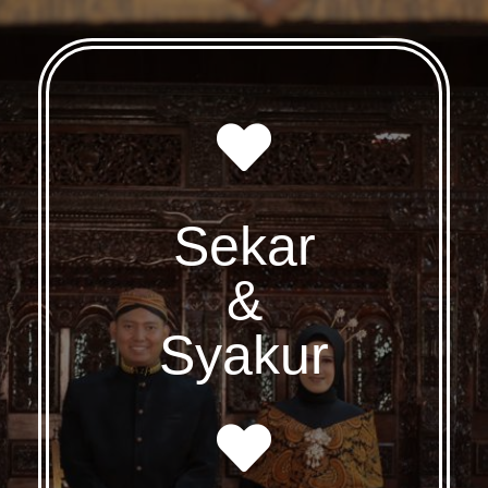
Sekar
&
Syakur