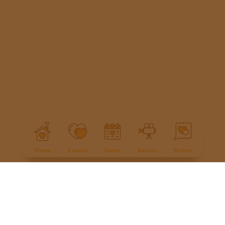
Home
Couple
Event
Gallery
Wishes
Tuhan menjadikan segala sesuatu Indah pada waktu-Nya. Indah...
saat Ia mempertemukan, Indah... saat Ia menumbuhkan Kasih, dan