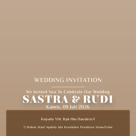
WEDDING INVITATION
We Invited You To Celebrate Our Wedding
SASTRA & RUDI
Kamis, 09 Juli 2026
Kepada Yth: Bpk/Ibu/Saudara/i
*) Mohon Maaf Apabila Ada Kesalahan Penulisan Nama/gelar