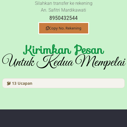
Silahkan transfer ke rekening
An. Safitri Mardikawati
8950432544
Copy No. Rekening
Kirimkan Pesan
Untuk Kedua Mempelai
13
Ucapan