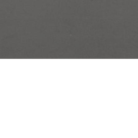
Home
Couple
Event
Wish
Gift
The Wedding of
Rosa & Rinqu
" Dan di antara tanda-tanda kekuasaan-Nya diciptakan-Nya
untukmu pasangan hidup dari jenismu sendiri supaya kamu