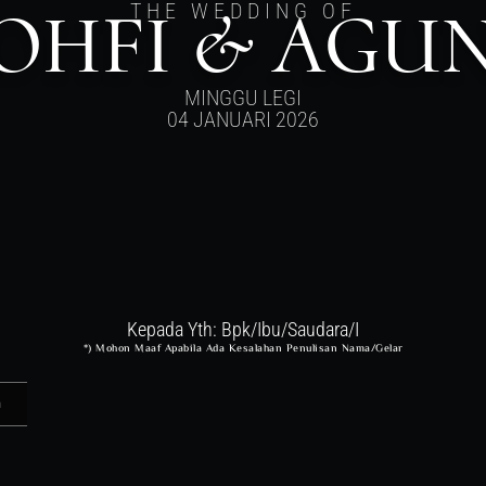
OHFI & AGU
THE WEDDING OF
MINGGU LEGI
04 JANUARI 2026
Kepada Yth: Bpk/Ibu/Saudara/I
*) Mohon Maaf Apabila Ada Kesalahan Penulisan Nama/gelar
n