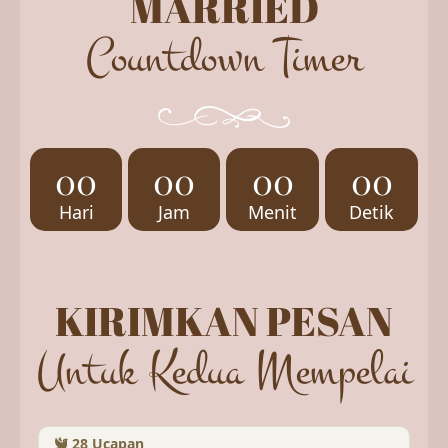
MARRIED
Countdown Timer
00
00
00
00
Hari
Jam
Menit
Detik
KIRIMKAN PESAN
Untuk Kedua Mempelai
28
Ucapan