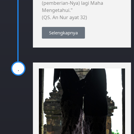
(pemberian-Nya) lagi Maha
Mengetahui."
(QS. An Nur ayat 32)
Selengkapnya