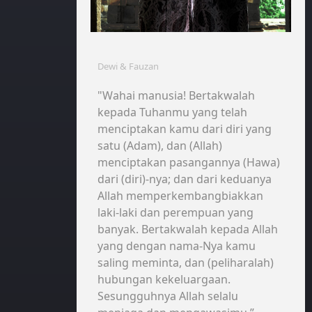
Dewi & Fauzan
"Wahai manusia! Bertakwalah
kepada Tuhanmu yang telah
menciptakan kamu dari diri yang
satu (Adam), dan (Allah)
menciptakan pasangannya (Hawa)
dari (diri)-nya; dan dari keduanya
Allah memperkembangbiakkan
laki-laki dan perempuan yang
banyak. Bertakwalah kepada Allah
yang dengan nama-Nya kamu
saling meminta, dan (peliharalah)
hubungan kekeluargaan.
Sesungguhnya Allah selalu