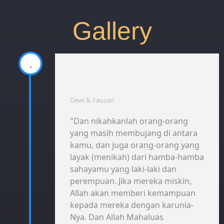
Gallery
Dewi & Fauzan
"Dan nikahkanlah orang-orang
yang masih membujang di antara
kamu, dan juga orang-orang yang
layak (menikah) dari hamba-hamba
sahayamu yang laki-laki dan
perempuan. Jika mereka miskin,
Allah akan memberi kemampuan
kepada mereka dengan karunia-
Nya. Dan Allah Mahaluas