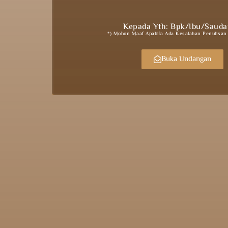
Kepada Yth: Bpk/Ibu/Sauda
*) Mohon Maaf Apabila Ada Kesalahan Penulisa
Buka Undangan