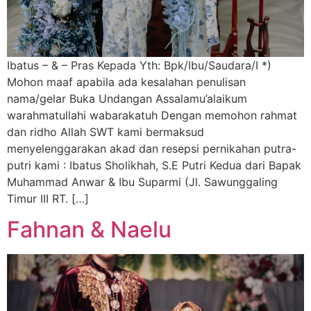
Ibatus – & – Pras Kepada Yth: Bpk/Ibu/Saudara/I *)
Mohon maaf apabila ada kesalahan penulisan
nama/gelar Buka Undangan Assalamu’alaikum
warahmatullahi wabarakatuh Dengan memohon rahmat
dan ridho Allah SWT kami bermaksud
menyelenggarakan akad dan resepsi pernikahan putra-
putri kami : Ibatus Sholikhah, S.E Putri Kedua dari Bapak
Muhammad Anwar & Ibu Suparmi (Jl. Sawunggaling
Timur III RT. […]
Fahnan & Naelu