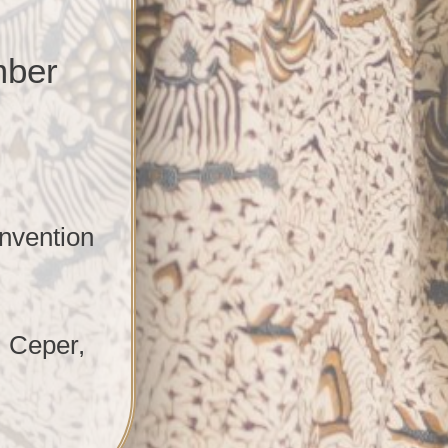
ber
nvention
. Ceper,