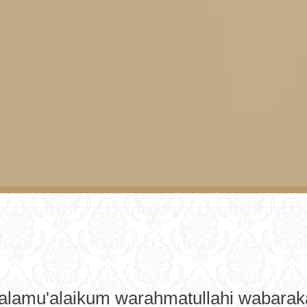
alamu'alaikum warahmatullahi wabarak