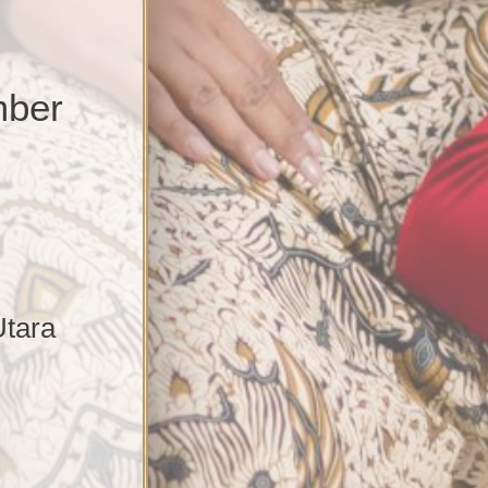
ber
Utara