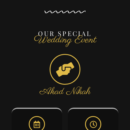
OUR SPECIAL
Wedding Event
Akad Nikah