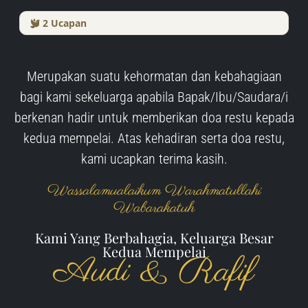
2
Ucapan
Merupakan suatu kehormatan dan kebahagiaan
bagi kami sekeluarga apabila Bapak/Ibu/Saudara/i
berkenan hadir untuk memberikan doa restu kepada
kedua mempelai. Atas kehadiran serta doa restu,
kami ucapkan terima kasih.
Wassalamualaikum Warahmatullahi
Wabarakatuh
Kami Yang Berbahagia, Keluarga Besar
Kedua Mempelai
Audi & Rafif